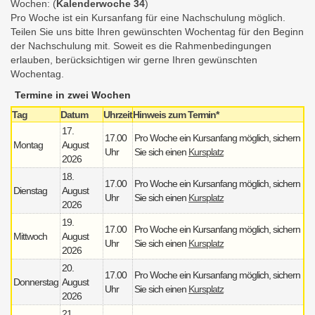
Wochen: (
Kalenderwoche 34
)
Pro Woche ist ein Kursanfang für eine Nachschulung möglich.
Teilen Sie uns bitte Ihren gewünschten Wochentag für den Beginn
der Nachschulung mit. Soweit es die Rahmenbedingungen
erlauben, berücksichtigen wir gerne Ihren gewünschten
Wochentag.
Termine in zwei Wochen
Tag
Datum
Uhrzeit
Hinweis zum Termin*
17.
17.00
Pro Woche ein Kursanfang möglich, sichern
Montag
August
Uhr
Sie sich einen
Kursplatz
2026
18.
17.00
Pro Woche ein Kursanfang möglich, sichern
Dienstag
August
Uhr
Sie sich einen
Kursplatz
2026
19.
17.00
Pro Woche ein Kursanfang möglich, sichern
Mittwoch
August
Uhr
Sie sich einen
Kursplatz
2026
20.
17.00
Pro Woche ein Kursanfang möglich, sichern
Donnerstag
August
Uhr
Sie sich einen
Kursplatz
2026
21.