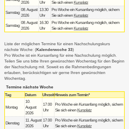
2026
Uhr
Sie sich einen
Kursplatz
08. August
13.30
Pro Woche ein Kursanfang möglich, sichern
Samstag
2026
Uhr
Sie sich einen
Kursplatz
08. August
16.30
Pro Woche ein Kursanfang möglich, sichern
Samstag
2026
Uhr
Sie sich einen
Kursplatz
Liste der möglichen Termine für einen Nachschulungskurs
nächste Woche: (
Kalenderwoche 33
)
Pro Woche ist ein Kursanfang für eine Nachschulung möglich.
Teilen Sie uns bitte Ihren gewünschten Wochentag für den Beginn
der Nachschulung mit. Soweit es die Rahmenbedingungen
erlauben, berücksichtigen wir gerne Ihren gewünschten
Wochentag.
Termine nächste Woche
Tag
Datum
Uhrzeit
Hinweis zum Termin*
10.
17.00
Pro Woche ein Kursanfang möglich, sichern
Montag
August
Uhr
Sie sich einen
Kursplatz
2026
11. August
17.00
Pro Woche ein Kursanfang möglich, sichern
Dienstag
2026
Uhr
Sie sich einen
Kursplatz