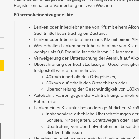
Register enthaltene Vormerkung um zwei Wochen.
Führerscheinentzugsdelikte
Lenken oder Inbetriebnahme von Kfz mit einem Alkoho
Suchtmittel beeinträchtigten Zustand.
Lenken oder Inbetriebnahme eines Kfz mit einem Alko
Wiederholtes Lenken oder Inbetriebnahme von Kfz mit
weniger als 0,8 Promille innerhalb von 12 Monaten.
Verweigerung der Untersuchung der Atemluft auf Alko
Überschreitung der höchstzulässigen Geschwindigkeit 
festgestellt wurde) um mehr als
40km/h innerhalb des Ortsgebietes,
50km/h außerhalb des Ortsgebietes oder
Überschreitung der Geschwindigkeit von 180km
Autobahn: Fahren gegen die Fahrtrichtung, Umkehre
Fahrstreifen
Lenken eines Kfz unter besonders gefährlichen Verhä
insbesondere erhebliche Überschreitungen der 
Schulen, Kindergärten, Schutzwegen oder Radf
Übertretung von Überholverboten bei besonder
Sichtverhältnissen.
Unterlassen, nach einem durch das Lenken eines Kfz 