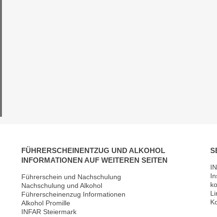
FÜHRERSCHEINENTZUG UND ALKOHOL
S
INFORMATIONEN AUF WEITEREN SEITEN
IN
In
Führerschein und Nachschulung
ko
Nachschulung und Alkohol
Li
Führerscheinenzug Informationen
Ko
Alkohol Promille
INFAR Steiermark