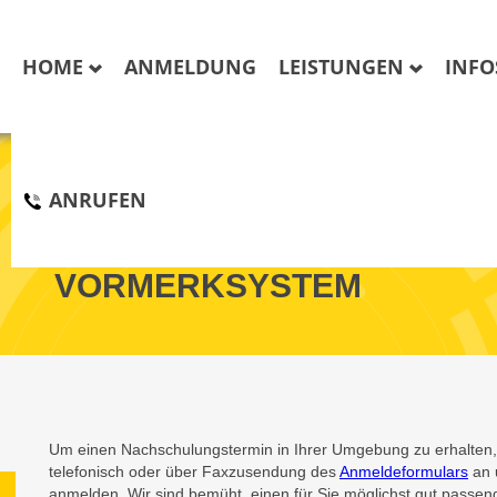
HOME
ANMELDUNG
LEISTUNGEN
INF
ANRUFEN
NACHSCHULUNG IM
VORMERKSYSTEM
Um einen Nachschulungstermin in Ihrer Umgebung zu erhalten, 
telefonisch oder über Faxzusendung des
Anmeldeformulars
an 
anmelden. Wir sind bemüht, einen für Sie möglichst gut passen