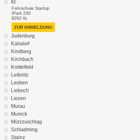
Ilz
Fahrschule Startup
IPark 230
8262 Ilz
ZUR ANMELDUNG
Judenburg
Kalsdorf
Kindberg
Kirchbach
Knittelfeld
Leibnitz
Leoben
Lieboch
Liezen
Murau
Mureck
Mürzzuschlag
Schladming
Stainz