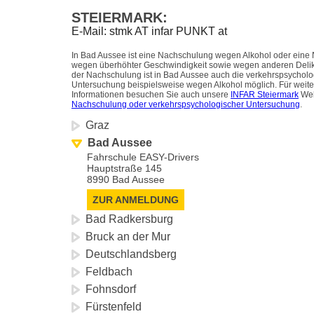
STEIERMARK:
E-Mail: stmk AT infar PUNKT at
In Bad Aussee ist eine Nachschulung wegen Alkohol oder eine
wegen überhöhter Geschwindigkeit sowie wegen anderen Deli
der Nachschulung ist in Bad Aussee auch die verkehrspsychol
Untersuchung beispielsweise wegen Alkohol möglich. Für weite
Informationen besuchen Sie auch unsere
INFAR Steiermark
Web
Nachschulung oder verkehrspsychologischer Untersuchung
.
Graz
Bad Aussee
Fahrschule EASY-Drivers
Hauptstraße 145
8990 Bad Aussee
ZUR ANMELDUNG
Bad Radkersburg
Bruck an der Mur
Deutschlandsberg
Feldbach
Fohnsdorf
Fürstenfeld