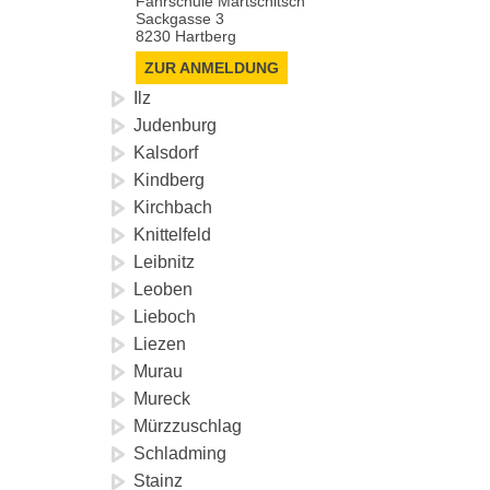
Fahrschule Martschitsch
Sackgasse 3
8230 Hartberg
ZUR ANMELDUNG
Ilz
Judenburg
Kalsdorf
Kindberg
Kirchbach
Knittelfeld
Leibnitz
Leoben
Lieboch
Liezen
Murau
Mureck
Mürzzuschlag
Schladming
Stainz