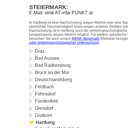
STEIERMARK:
E-Mail: stmk AT infar PUNKT at
In Hartberg ist eine Nachschulung wegen Alkohol oder eine N
überhöhter Geschwindigkeit sowie wegen anderen Delikten mö
Nachschulung ist in Hartberg auch die verkehrspsychologisch
beispielsweise wegen Alkohol möglich. Für weitere spezifische
besuchen Sie auch unsere
INFAR Steiermark
Webseite bezügl
oder verkehrspsychologischer Untersuchung
.
Graz
Bad Aussee
Bad Radkersburg
Bruck an der Mur
Deutschlandsberg
Feldbach
Fohnsdorf
Fürstenfeld
Gleisdorf
Gratkorn
Hartberg